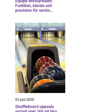
Equipe dressyrsadel:
Funktion, känsla och
precision för seriös
dressyrridning
02 juni 2026
Shuffleboard uppsala
socialt spel, lätt att lära,