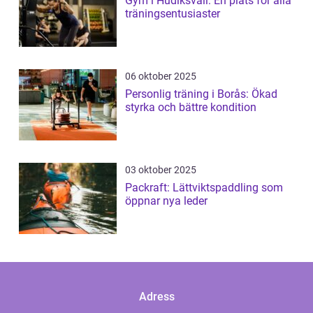
Gym i Hudiksvall: En plats för alla
träningsentusiaster
06 oktober 2025
Personlig träning i Borås: Ökad
styrka och bättre kondition
03 oktober 2025
Packraft: Lättviktspaddling som
öppnar nya leder
Adress