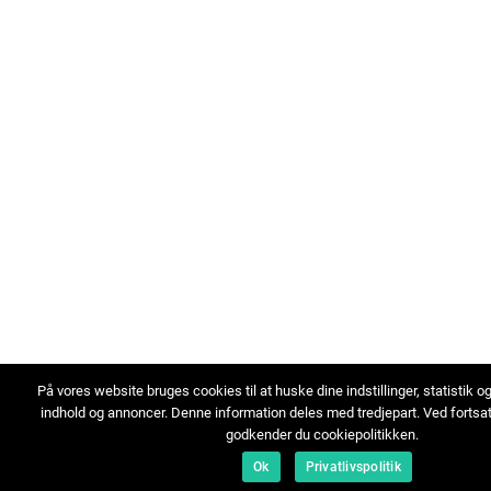
På vores website bruges cookies til at huske dine indstillinger, statistik o
indhold og annoncer. Denne information deles med tredjepart. Ved fortsa
godkender du cookiepolitikken.
Ok
Privatlivspolitik