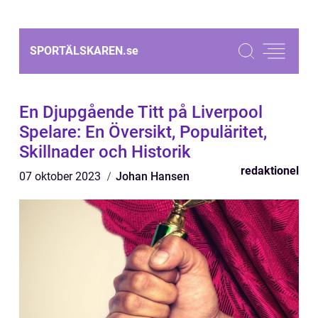
SPORTÄLSKAREN.
se
En Djupgående Titt på Liverpool
Spelare: En Översikt, Populäritet,
Skillnader och Historik
redaktionel
07 oktober 2023
Johan Hansen