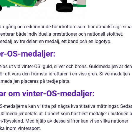
ramgång och erkännande för idrottare som har utmärkt sig i sina
enterar både individuella prestationer och nationell stolthet.
-medalj av tre delar: en medalj, ett band och en logotyp.
er-OS-medaljer:
elas ut vid vinter-OS: guld, silver och brons. Guldmedaljen är den
r att vara den främsta idrottaren i en viss gren. Silvermedaljen
medaljen placeras på tredje plats.
ar om vinter-OS-medaljer:
-OS-medaljerna kan vi titta på några kvantitativa mätningar. Seda
00 medaljer delats ut. Landet som har flest medaljer i historien ä
/Ryssland. Med hjälp av dessa siffror kan vi se vilka nationer
a inom vintersport.