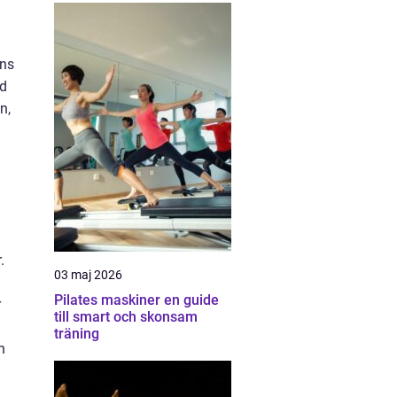
nns
dd
n,
.
03 maj 2026
Pilates maskiner en guide
r
till smart och skonsam
träning
n