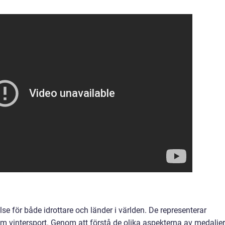
se för både idrottare och länder i världen. De representerar
m vintersport. Genom att förstå de olika aspekterna av medaljer