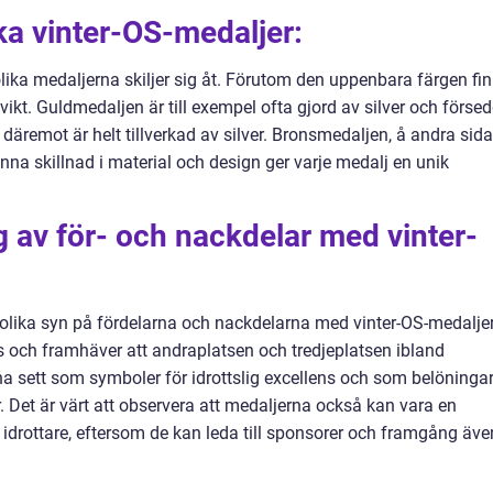
ika vinter-OS-medaljer:
 olika medaljerna skiljer sig åt. Förutom den uppenbara färgen fi
h vikt. Guldmedaljen är till exempel ofta gjord av silver och förse
däremot är helt tillverkad av silver. Bronsmedaljen, å andra sida
nna skillnad i material och design ger varje medalj en unik
 av för- och nackdelar med vinter-
s olika syn på fördelarna och nackdelarna med vinter-OS-medaljer
ns och framhäver att andraplatsen och tredjeplatsen ibland
na sett som symboler för idrottslig excellens och som belöninga
r. Det är värt att observera att medaljerna också kan vara en
 idrottare, eftersom de kan leda till sponsorer och framgång äve