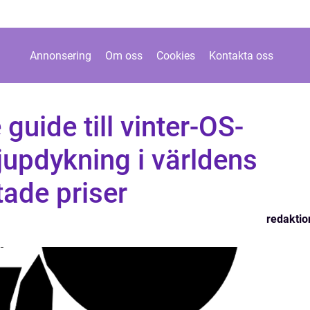
Annonsering
Om oss
Cookies
Kontakta oss
guide till vinter-OS-
jupdykning i världens
tade priser
redaktio