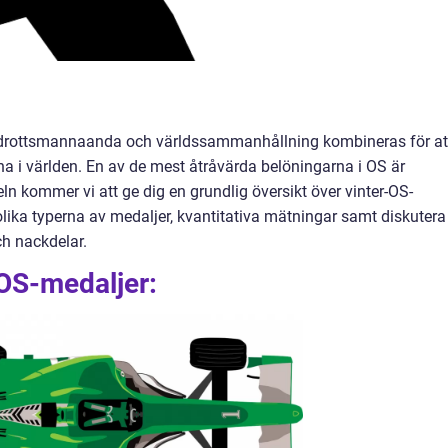
 idrottsmannaanda och världssammanhållning kombineras för at
na i världen. En av de mest åtråvärda belöningarna i OS är
eln kommer vi att ge dig en grundlig översikt över vinter-OS-
olika typerna av medaljer, kvantitativa mätningar samt diskutera
ch nackdelar.
-OS-medaljer: