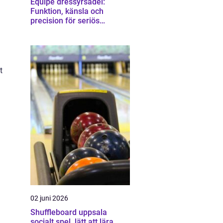
Equipe dressyrsadel:
Funktion, känsla och
precision för seriös
dressyrridning
t
02 juni 2026
Shuffleboard uppsala
socialt spel, lätt att lära,