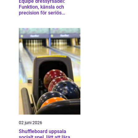
Equipe dressyrsadel:
Funktion, känsla och
precision för seriös
dressyrridning
02 juni 2026
Shuffleboard uppsala
socialt spel, lätt att lära,