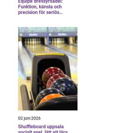
Equipe dressyrsadel:
Funktion, känsla och
precision för seriös
dressyrridning
02 juni 2026
Shuffleboard uppsala
socialt spel, lätt att lära,