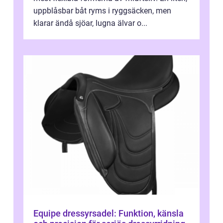
uppblåsbar båt ryms i ryggsäcken, men
klarar ändå sjöar, lugna älvar o...
Equipe dressyrsadel: Funktion, känsla