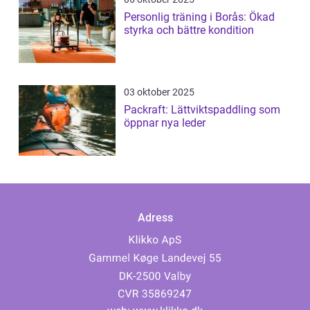
Personlig träning i Borås: Ökad
styrka och bättre kondition
03 oktober 2025
Packraft: Lättviktspaddling som
öppnar nya leder
Adress