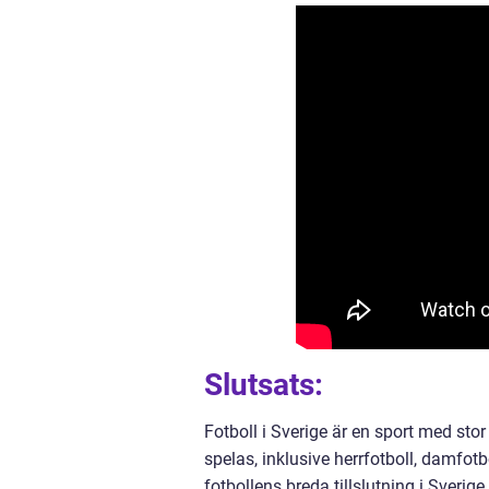
Slutsats:
Fotboll i Sverige är en sport med sto
spelas, inklusive herrfotboll, damfot
fotbollens breda tillslutning i Sverig