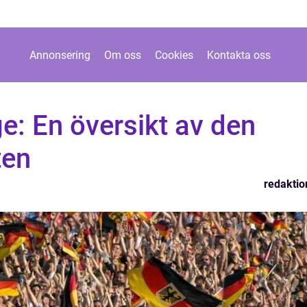
Annonsering
Om oss
Cookies
Kontakta oss
ge: En översikt av den
ten
redaktio