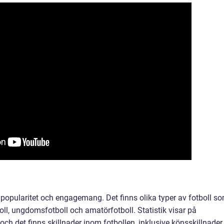
r popularitet och engagemang. Det finns olika typer av fotboll s
boll, ungdomsfotboll och amatörfotboll. Statistik visar på
e och det finns skillnader inom fotbollen, inklusive könsskillnader