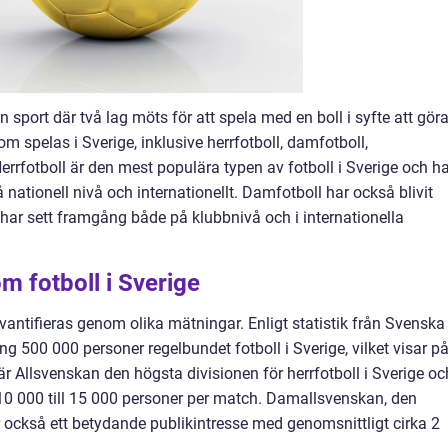
 sport där två lag möts för att spela med en boll i syfte att gör
om spelas i Sverige, inklusive herrfotboll, damfotboll,
rrfotboll är den mest populära typen av fotboll i Sverige och ha
nationell nivå och internationellt. Damfotboll har också blivit
 har sett framgång både på klubbnivå och i internationella
m fotboll i Sverige
kvantifieras genom olika mätningar. Enligt statistik från Svenska
g 500 000 personer regelbundet fotboll i Sverige, vilket visar p
å är Allsvenskan den högsta divisionen för herrfotboll i Sverige oc
 10 000 till 15 000 personer per match. Damallsvenskan, den
r också ett betydande publikintresse med genomsnittligt cirka 2