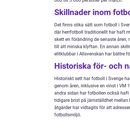
000 till 3 000 personer per match.
Skillnader inom fotbo
Det finns olika sätt som fotboll i Sver
där herrfotboll traditionellt har haft
skett en förändring de senaste åren, 
till att minska klyftan. En annan ski
elitklubbar i Allsvenskan har bättre 
Historiska för- och n
Historiskt sett har fotboll i Sverige 
genom åren, inklusive en vinst i VM 
andra sidan har fotbollen också haf
tidigare brist på jämställdhet mella
åtgärder har vidtagits för att adresse
fotbollsmiljö.