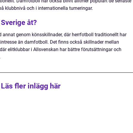
tionellt. Damfotboll har också blivit alltmer populärt de senaste
 klubbnivå och i internationella turneringar.
i Sverige åt?
nd annat genom könsskillnader, där herrfotboll traditionellt har
kintresse än damfotboll. Det finns också skillnader mellan
där elitklubbar i Allsvenskan har bättre förutsättningar och
.
Läs fler inlägg här