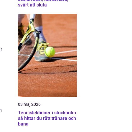
svårt att sluta
a
r
å
03 maj 2026
h
Tennislektioner i stockholm
så hittar du rätt tränare och
bana