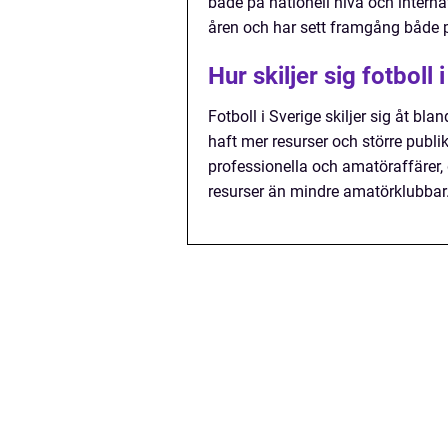
både på nationell nivå och interna
åren och har sett framgång både på
Hur skiljer sig fotboll 
Fotboll i Sverige skiljer sig åt bla
haft mer resurser och större publi
professionella och amatöraffärer, 
resurser än mindre amatörklubbar