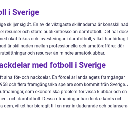
ll i Sverige
ige skiljer sig åt. En av de viktigaste skillnaderna är könsskillnad
 mer resurser och större publikintresse än damfotboll. Det har doc
med ökat fokus och investeringar i damfotboll, vilket har bidragit
llnad är skillnaden mellan professionella och amatöraffärer, där
förutsättningar och resurser än mindre amatörklubbar.
ackdelar med fotboll i Sverige
haft sina för- och nackdelar. En fördel är landslagets framgångar
1958 och flera framgångsrika spelare som kommit från Sverige. 
t utmaningar, som ekonomiska problem för vissa klubbar och en
n herr- och damfotboll. Dessa utmaningar har dock erkänts och
ra dem, vilket har bidragit till en mer inkluderande och balanser