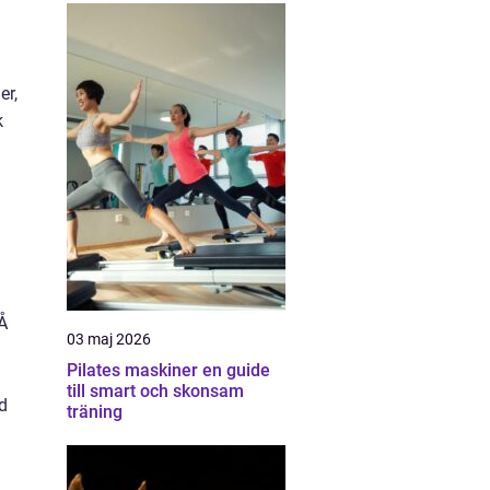
er,
k
Å
03 maj 2026
Pilates maskiner en guide
till smart och skonsam
ad
träning