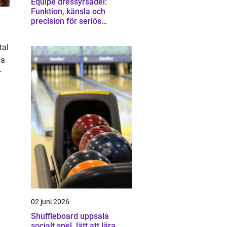
Equipe dressyrsadel:
Funktion, känsla och
precision för seriös
dressyrridning
tal
na
r
02 juni 2026
Shuffleboard uppsala
socialt spel, lätt att lära,