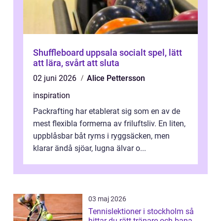
Shuffleboard uppsala socialt spel, lätt
att lära, svårt att sluta
02 juni 2026
Alice Pettersson
inspiration
Packrafting har etablerat sig som en av de
mest flexibla formerna av friluftsliv. En liten,
uppblåsbar båt ryms i ryggsäcken, men
klarar ändå sjöar, lugna älvar o...
03 maj 2026
Tennislektioner i stockholm så
hittar du rätt tränare och bana