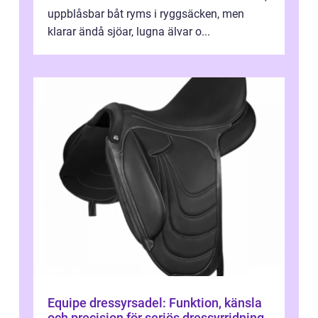
uppblåsbar båt ryms i ryggsäcken, men
klarar ändå sjöar, lugna älvar o...
Equipe dressyrsadel: Funktion, känsla
och precision för seriös dressyrridning