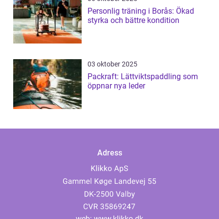
Personlig träning i Borås: Ökad
styrka och bättre kondition
03 oktober 2025
Packraft: Lättviktspaddling som
öppnar nya leder
Adress
web:
www.klikko.dk