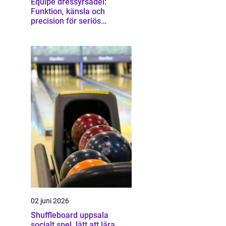
Equipe dressyrsadel:
Funktion, känsla och
precision för seriös
dressyrridning
02 juni 2026
Shuffleboard uppsala
socialt spel, lätt att lära,