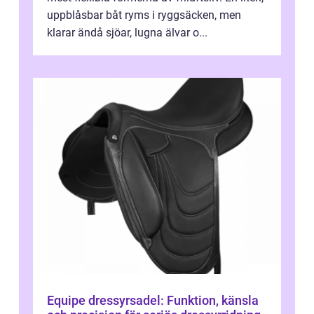
uppblåsbar båt ryms i ryggsäcken, men
klarar ändå sjöar, lugna älvar o...
Equipe dressyrsadel: Funktion, känsla