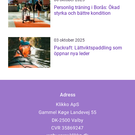
Personlig träning i Borås: Ökad
styrka och bättre kondition
03 oktober 2025
Packraft: Lättviktspaddling som
öppnar nya leder
Adress