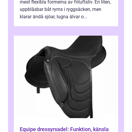
mest flexibla formerna av friluftsliv. En liten,
uppblåsbar båt ryms i ryggsäcken, men
klarar ändå sjöar, lugna älvar o...
Equipe dressyrsadel: Funktion, känsla