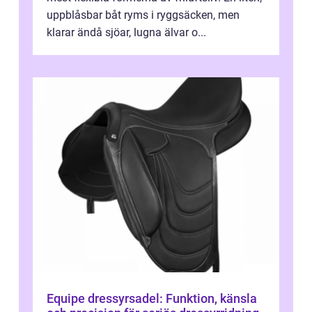
uppblåsbar båt ryms i ryggsäcken, men
klarar ändå sjöar, lugna älvar o...
Equipe dressyrsadel: Funktion, känsla