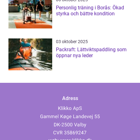
Personlig träning i Borås: Ökad
styrka och bättre kondition
03 oktober 2025
Packraft: Lättviktspaddling som
öppnar nya leder
Adress