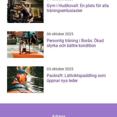
Gym i Hudiksvall: En plats för alla
träningsentusiaster
06 oktober 2025
Personlig träning i Borås: Ökad
styrka och bättre kondition
03 oktober 2025
Packraft: Lättviktspaddling som
öppnar nya leder
Adress