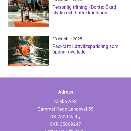
Personlig träning i Borås: Ökad
styrka och bättre kondition
03 oktober 2025
Packraft: Lättviktspaddling som
öppnar nya leder
Adress