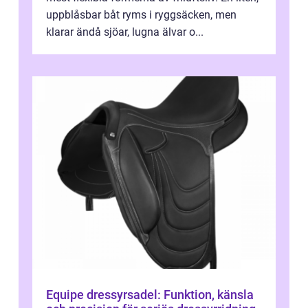
uppblåsbar båt ryms i ryggsäcken, men
klarar ändå sjöar, lugna älvar o...
Equipe dressyrsadel: Funktion, känsla