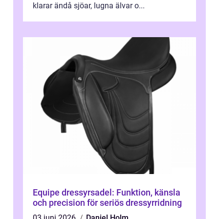
klarar ändå sjöar, lugna älvar o...
Equipe dressyrsadel: Funktion, känsla
och precision för seriös dressyrridning
03 juni 2026
Daniel Holm