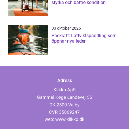
styrka och bättre kondition
03 oktober 2025
Packraft: Lättviktspaddling som
öppnar nya leder
Adress
web:
www.klikko.dk