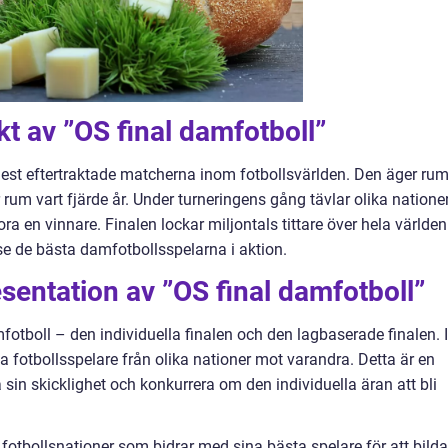
kt av ”OS final damfotboll”
mest eftertraktade matcherna inom fotbollsvärlden. Den äger ru
um vart fjärde år. Under turneringens gång tävlar olika natione
ra en vinnare. Finalen lockar miljontals tittare över hela världen
se de bästa damfotbollsspelarna i aktion.
sentation av ”OS final damfotboll”
mfotboll – den individuella finalen och den lagbaserade finalen. I
da fotbollsspelare från olika nationer mot varandra. Detta är en
a sin skicklighet och konkurrera om den individuella äran att bli
a fotbollsnationer som bidrar med sina bästa spelare för att bilda