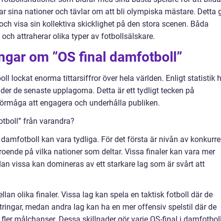
ar sina nationer och tävlar om att bli olympiska mästare. Detta 
ch visa sin kollektiva skicklighet på den stora scenen. Båda
och attraherar olika typer av fotbollsälskare.
ingar om ”OS final damfotboll”
 lockat enorma tittarsiffror över hela världen. Enligt statistik 
under de senaste upplagorna. Detta är ett tydligt tecken på
örmåga att engagera och underhålla publiken.
fotboll” från varandra?
i damfotboll kan vara tydliga. För det första är nivån av konkurr
roende på vilka nationer som deltar. Vissa finaler kan vara mer
 vissa kan domineras av ett starkare lag som är svårt att
an olika finaler. Vissa lag kan spela en taktisk fotboll där de
ringar, medan andra lag kan ha en mer offensiv spelstil där de
 fler målchanser. Dessa skillnader gör varje OS-final i damfotbol