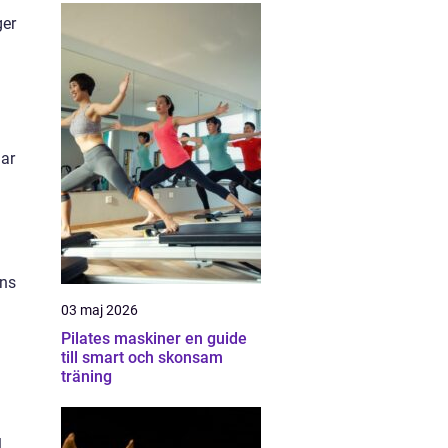
ger
har
ens
03 maj 2026
Pilates maskiner en guide
till smart och skonsam
träning
l