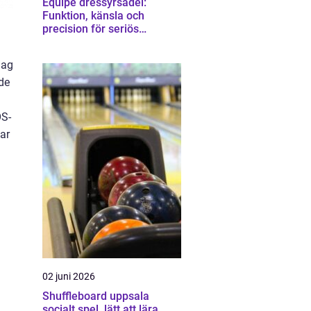
Equipe dressyrsadel:
Funktion, känsla och
precision för seriös
dressyrridning
lag
de
OS-
lar
02 juni 2026
Shuffleboard uppsala
socialt spel, lätt att lära,