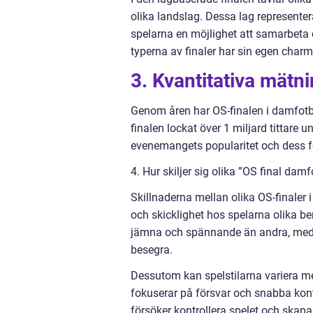
olika landslag. Dessa lag representer
spelarna en möjlighet att samarbeta o
typerna av finaler har sin egen charm 
3. Kvantitativa mätn
Genom åren har OS-finalen i damfotboll
finalen lockat över 1 miljard tittare 
evenemangets popularitet och dess f
4. Hur skiljer sig olika ”OS final dam
Skillnaderna mellan olika OS-finaler 
och skicklighet hos spelarna olika be
jämna och spännande än andra, medan
besegra.
Dessutom kan spelstilarna variera mell
fokuserar på försvar och snabba kont
försöker kontrollera spelet och skapa