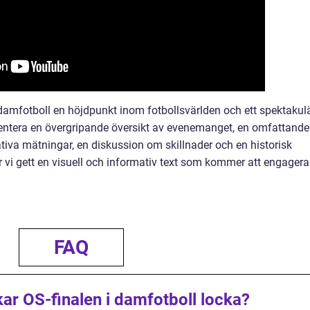
amfotboll en höjdpunkt inom fotbollsvärlden och ett spektakulä
entera en övergripande översikt av evenemanget, en omfattande
tativa mätningar, en diskussion om skillnader och en historisk
vi gett en visuell och informativ text som kommer att engagera
FAQ
kar OS-finalen i damfotboll locka?