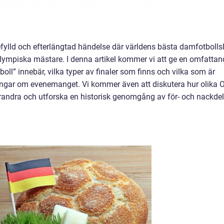
gefylld och efterlängtad händelse där världens bästa damfotbolls
 olympiska mästare. I denna artikel kommer vi att ge en omfattan
oll” innebär, vilka typer av finaler som finns och vilka som är
ingar om evenemanget. Vi kommer även att diskutera hur olika 
 varandra och utforska en historisk genomgång av för- och nackde