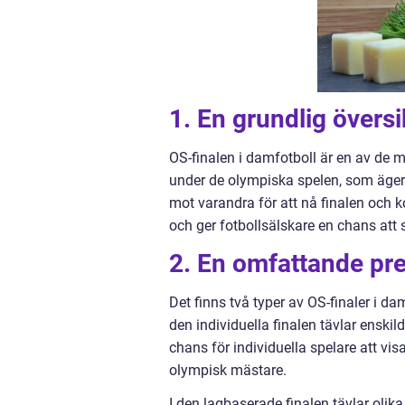
1. En grundlig översi
OS-finalen i damfotboll är en av de 
under de olympiska spelen, som äger r
mot varandra för att nå finalen och ko
och ger fotbollsälskare en chans att 
2. En omfattande pre
Det finns två typer av OS-finaler i da
den individuella finalen tävlar enskil
chans för individuella spelare att vis
olympisk mästare.
I den lagbaserade finalen tävlar olik