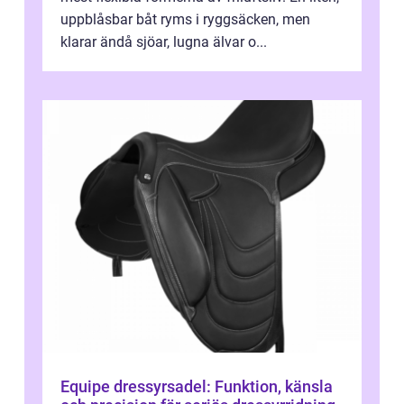
uppblåsbar båt ryms i ryggsäcken, men
klarar ändå sjöar, lugna älvar o...
Equipe dressyrsadel: Funktion, känsla