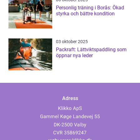
Personlig träning i Borås: Ökad
styrka och bättre kondition
03 oktober 2025
Packraft: Lättviktspaddling som
öppnar nya leder
Adress