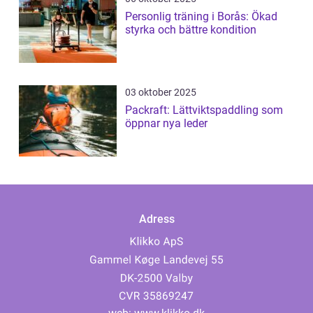
Personlig träning i Borås: Ökad
styrka och bättre kondition
03 oktober 2025
Packraft: Lättviktspaddling som
öppnar nya leder
Adress