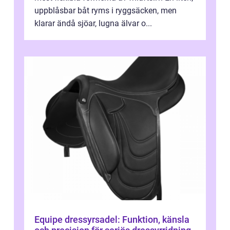
uppblåsbar båt ryms i ryggsäcken, men
klarar ändå sjöar, lugna älvar o...
Equipe dressyrsadel: Funktion, känsla