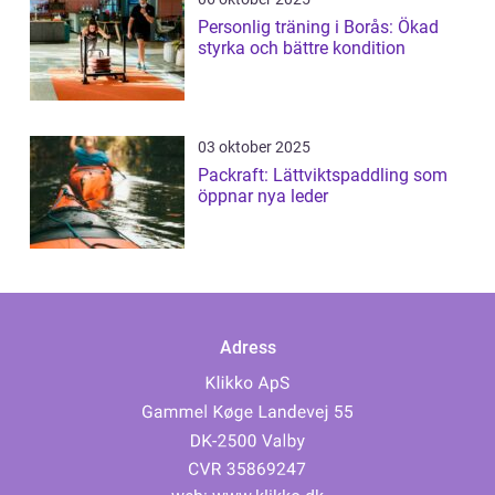
Personlig träning i Borås: Ökad
styrka och bättre kondition
03 oktober 2025
Packraft: Lättviktspaddling som
öppnar nya leder
Adress