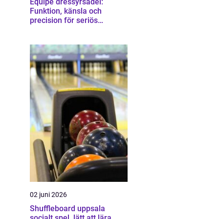
Equipe dressyrsadel:
Funktion, känsla och
precision för seriös
dressyrridning
02 juni 2026
Shuffleboard uppsala
socialt spel, lätt att lära,