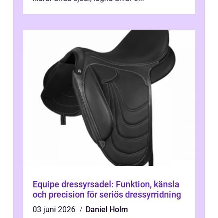
Equipe dressyrsadel: Funktion, känsla
och precision för seriös dressyrridning
03 juni 2026
Daniel Holm