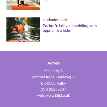
03 oktober 2025
Packraft: Lättviktspaddling som
öppnar nya leder
Adress
web:
www.klikko.dk