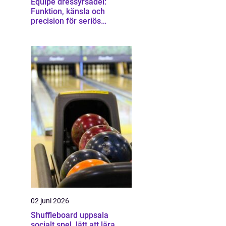
Equipe dressyrsadel:
Funktion, känsla och
precision för seriös
dressyrridning
02 juni 2026
Shuffleboard uppsala
socialt spel, lätt att lära,