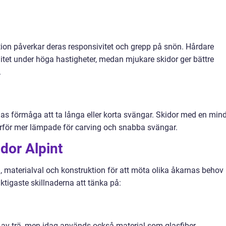
ktion påverkar deras responsivitet och grepp på snön. Hårdare
litet under höga hastigheter, medan mjukare skidor ger bättre
.
rnas förmåga att ta långa eller korta svängar. Skidor med en min
ärför mer lämpade för carving och snabba svängar.
dor Alpint
rm, materialval och konstruktion för att möta olika åkarnas behov
ktigaste skillnaderna att tänka på:
nt av trä, men idag används också material som glasfiber,