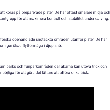
r att köras på preparerade pister. De har oftast smalare midja oc
ntgrepp för att maximera kontroll och stabilitet under carving.
 utforska obehandlade snötäckta områden utanför pister. De har
om ger ökad flytförmåga i djup snö.
rrain parks och funparkområden där åkarna kan utöva trick och
öjliga för att göra det lättare att utföra olika trick.