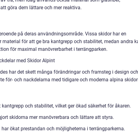
tt göra dem lättare och mer reaktiva.
beroende på deras användningsområde. Vissa skidor har en
 material för att ge bra kantgrepp och stabilitet, medan andra k
ktion för maximal manövrerbarhet i terrängparken.
kdelar med Skidor Alpint
ades har det skett många förändringar och framsteg i design oc
ste för- och nackdelarna med tidigare och moderna alpina skidor
kantgrepp och stabilitet, vilket ger ökad säkerhet för åkaren.
gjort skidorna mer manövrerbara och lättare att styra.
 har ökat prestandan och möjligheterna i terrängparkerna.