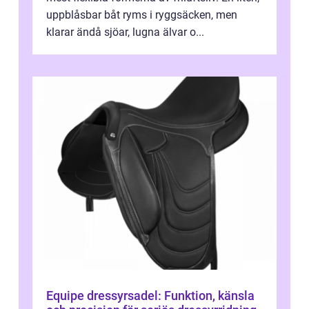
uppblåsbar båt ryms i ryggsäcken, men
klarar ändå sjöar, lugna älvar o...
Equipe dressyrsadel: Funktion, känsla