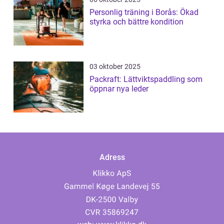
Personlig träning i Borås: Ökad
styrka och bättre kondition
03 oktober 2025
Packraft: Lättviktspaddling som
öppnar nya leder
Adress