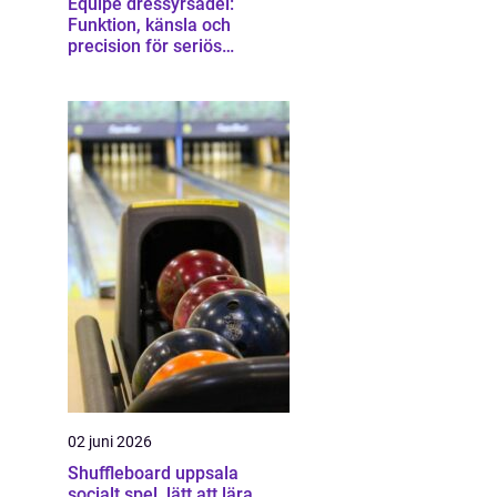
Equipe dressyrsadel:
Funktion, känsla och
precision för seriös
dressyrridning
02 juni 2026
Shuffleboard uppsala
socialt spel, lätt att lära,