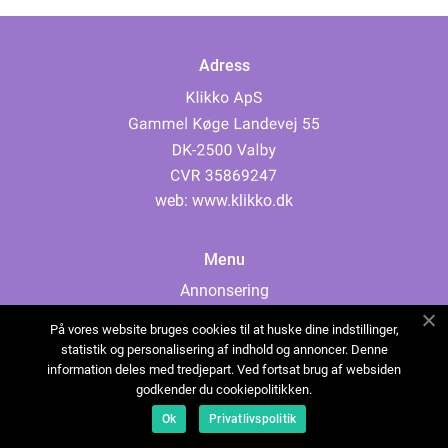
Adress
web:
www.klikko.dk
Menu
Annonsering
Om oss
På vores website bruges cookies til at huske dine indstillinger,
Cookies
statistik og personalisering af indhold og annoncer. Denne
information deles med tredjepart. Ved fortsat brug af websiden
Kontakta oss
godkender du cookiepolitikken.
Sitemap
Ok
Privatlivspolitik