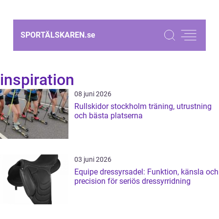
SPORTÄLSKAREN.
se
inspiration
08 juni 2026
Rullskidor stockholm träning, utrustning
och bästa platserna
03 juni 2026
Equipe dressyrsadel: Funktion, känsla och
precision för seriös dressyrridning