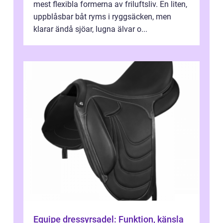
mest flexibla formerna av friluftsliv. En liten,
uppblåsbar båt ryms i ryggsäcken, men
klarar ändå sjöar, lugna älvar o...
Equipe dressyrsadel: Funktion, känsla