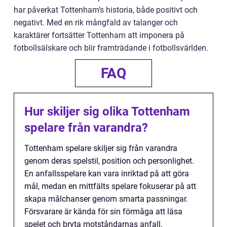
har påverkat Tottenham’s historia, både positivt och
negativt. Med en rik mångfald av talanger och
karaktärer fortsätter Tottenham att imponera på
fotbollsälskare och blir framträdande i fotbollsvärlden.
FAQ
Hur skiljer sig olika Tottenham
spelare från varandra?
Tottenham spelare skiljer sig från varandra
genom deras spelstil, position och personlighet.
En anfallsspelare kan vara inriktad på att göra
mål, medan en mittfälts spelare fokuserar på att
skapa målchanser genom smarta passningar.
Försvarare är kända för sin förmåga att läsa
spelet och bryta motståndarnas anfall.