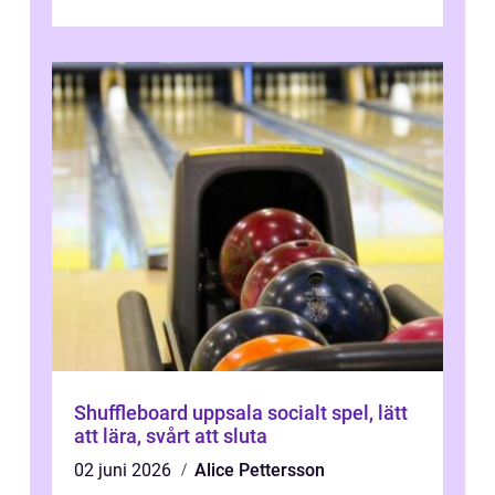
Shuffleboard uppsala socialt spel, lätt
att lära, svårt att sluta
02 juni 2026
Alice Pettersson