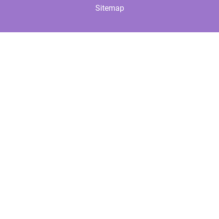
Sitemap