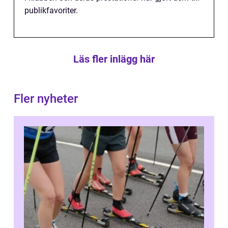
publikfavoriter.
Läs fler inlägg här
Fler nyheter