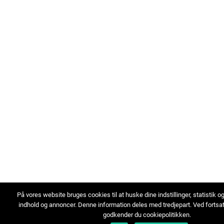
På vores website bruges cookies til at huske dine indstillinger, statistik o
indhold og annoncer. Denne information deles med tredjepart. Ved fortsa
godkender du cookiepolitikken.