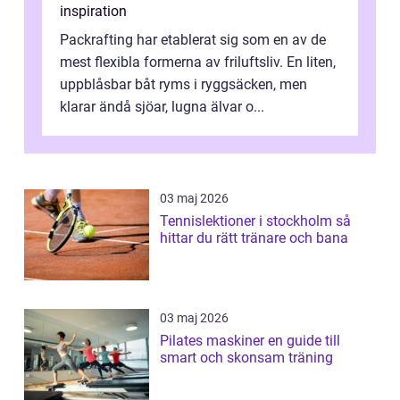
inspiration
Packrafting har etablerat sig som en av de
mest flexibla formerna av friluftsliv. En liten,
uppblåsbar båt ryms i ryggsäcken, men
klarar ändå sjöar, lugna älvar o...
03 maj 2026
Tennislektioner i stockholm så
hittar du rätt tränare och bana
03 maj 2026
Pilates maskiner en guide till
smart och skonsam träning