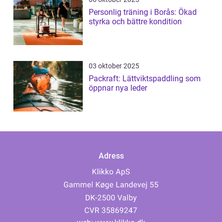
Personlig träning i Borås: Ökad
styrka och bättre kondition
03 oktober 2025
Packraft: Lättviktspaddling som
öppnar nya leder
Adress