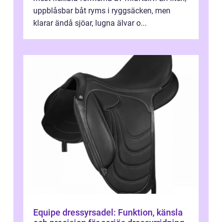
uppblåsbar båt ryms i ryggsäcken, men
klarar ändå sjöar, lugna älvar o...
Equipe dressyrsadel: Funktion, känsla