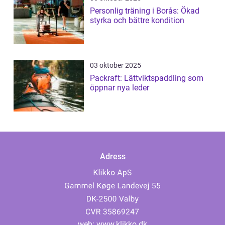
Personlig träning i Borås: Ökad
styrka och bättre kondition
03 oktober 2025
Packraft: Lättviktspaddling som
öppnar nya leder
Adress
web:
www.klikko.dk