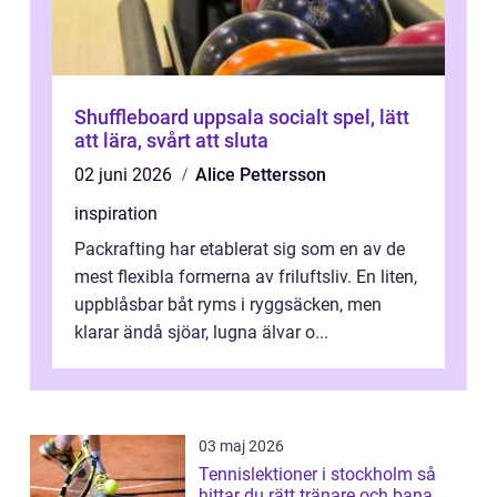
Shuffleboard uppsala socialt spel, lätt
att lära, svårt att sluta
02 juni 2026
Alice Pettersson
inspiration
Packrafting har etablerat sig som en av de
mest flexibla formerna av friluftsliv. En liten,
uppblåsbar båt ryms i ryggsäcken, men
klarar ändå sjöar, lugna älvar o...
03 maj 2026
Tennislektioner i stockholm så
hittar du rätt tränare och bana