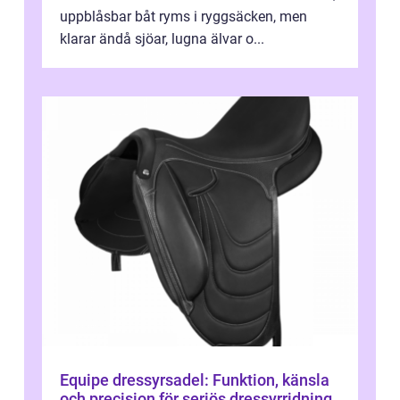
uppblåsbar båt ryms i ryggsäcken, men
klarar ändå sjöar, lugna älvar o...
Equipe dressyrsadel: Funktion, känsla
och precision för seriös dressyrridning