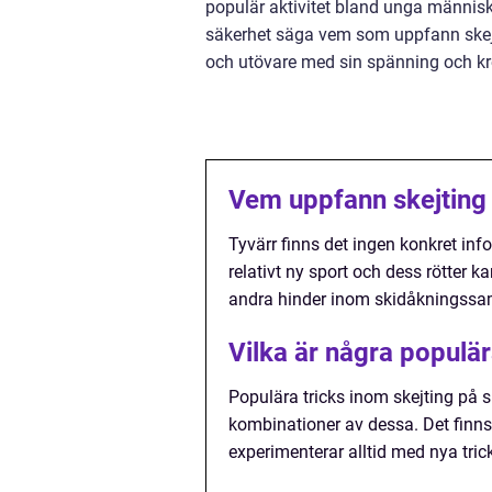
populär aktivitet bland unga människo
säkerhet säga vem som uppfann skejt
och utövare med sin spänning och kre
Vem uppfann skejting 
Tyvärr finns det ingen konkret in
relativt ny sport och dess rötter k
andra hinder inom skidåkningssam
Vilka är några populär
Populära tricks inom skejting på sk
kombinationer av dessa. Det finns 
experimenterar alltid med nya trick