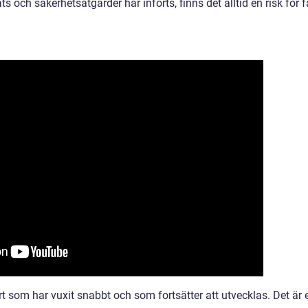
 och säkerhetsåtgärder har införts, finns det alltid en risk för f
rt som har vuxit snabbt och som fortsätter att utvecklas. Det är 