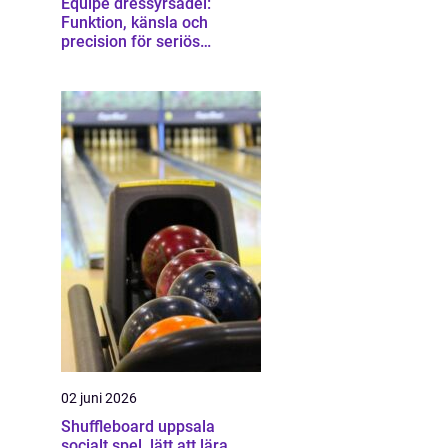
Equipe dressyrsadel:
Funktion, känsla och
precision för seriös
dressyrridning
02 juni 2026
Shuffleboard uppsala
socialt spel, lätt att lära,