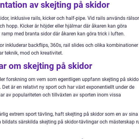
tation av skejting på skidor
idor, inklusive rails, kicker och half-pipe. Vid rails används rälsor
och hopp. Kicker är höjder eller hjälmar där åkaren kan göra
v ramp med branta sidor där åkaren kan göra trick i luften.
r inkluderar backflips, 360s, rail slides och olika kombinationer
 teknik, mod och kreativitet.
ar om skejting på skidor
eller forskning om vem som egentligen uppfann skejting på skido
t. Det är en relativt ny sport och har växt exponentiellt under de
ar av populariteten och tillväxten av sporten inom vissa
lig extrem sport tävling, haft skejting på skidor som en av sina
 bildats särskilda skejting på skidor-tävlingar och mästerskap r