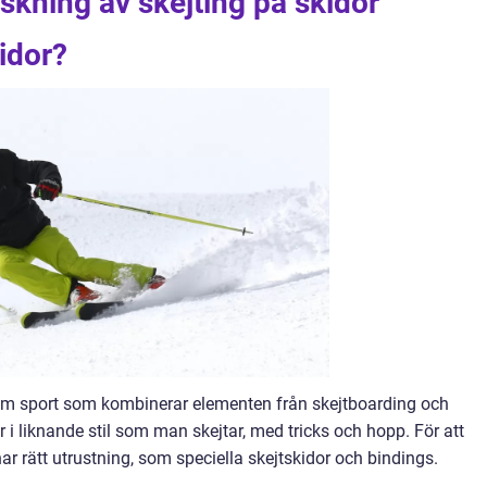
rskning av skejting på skidor
idor?
rem sport som kombinerar elementen från skejtboarding och
r i liknande stil som man skejtar, med tricks och hopp. För att
ar rätt utrustning, som speciella skejtskidor och bindings.