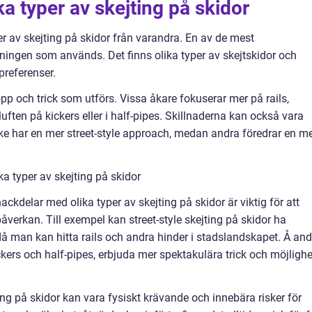
ka typer av skejting på skidor
yper av skejting på skidor från varandra. En av de mest
ningen som används. Det finns olika typer av skejtskidor och
preferenser.
opp och trick som utförs. Vissa åkare fokuserar mer på rails,
luften på kickers eller i half-pipes. Skillnaderna kan också vara
e har en mer street-style approach, medan andra föredrar en m
ka typer av skejting på skidor
ckdelar med olika typer av skejting på skidor är viktig för att
åverkan. Till exempel kan street-style skejting på skidor ha
, då man kan hitta rails och andra hinder i stadslandskapet. Å an
ckers och half-pipes, erbjuda mer spektakulära trick och möjlighe
ing på skidor kan vara fysiskt krävande och innebära risker för