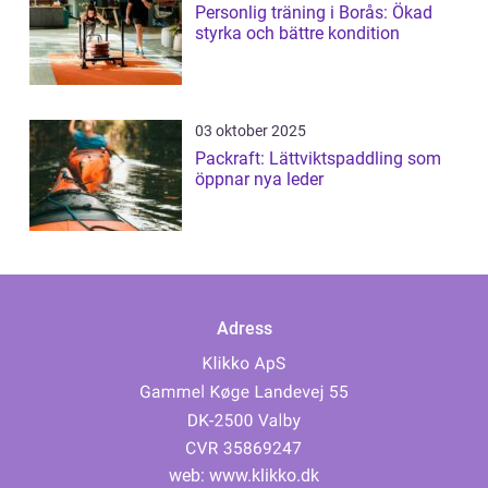
Personlig träning i Borås: Ökad
styrka och bättre kondition
03 oktober 2025
Packraft: Lättviktspaddling som
öppnar nya leder
Adress
web:
www.klikko.dk