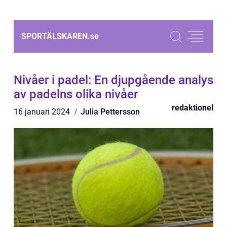
SPORTÄLSKAREN.
se
Nivåer i padel: En djupgående analys
av padelns olika nivåer
redaktionel
16 januari 2024
Julia Pettersson