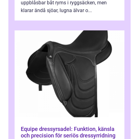
uppblåsbar båt ryms i ryggsäcken, men
klarar ändå sjöar, lugna älvar o...
Equipe dressyrsadel: Funktion, känsla
och precision för seriös dressyrridning