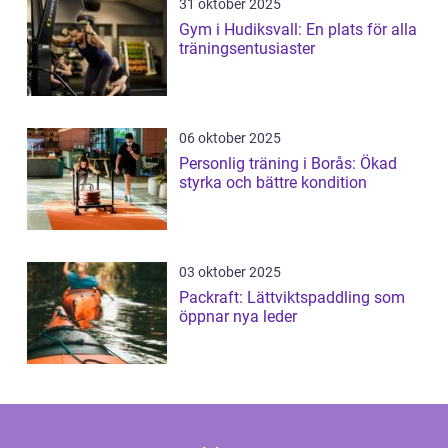
31 oktober 2025
Gym i Hudiksvall: En plats för alla
träningsentusiaster
06 oktober 2025
Personlig träning i Borås: Ökad
styrka och bättre kondition
03 oktober 2025
Packraft: Lättviktspaddling som
öppnar nya leder